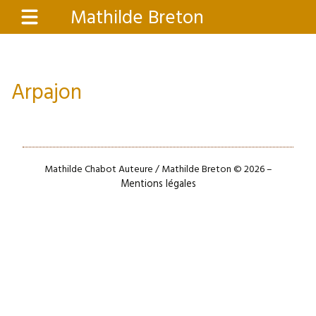
Aller
Mathilde Breton
Menu
au
contenu
principal
Arpajon
Mathilde Chabot Auteure / Mathilde Breton © 2026 –
Mentions légales