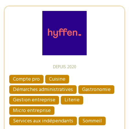
DEPUIS 2020
Compte pro
Cuisine
Démarches administratives
Gastronomie
Gestion entreprise
Literie
Micro entreprise
Services aux indépendants
Sommeil