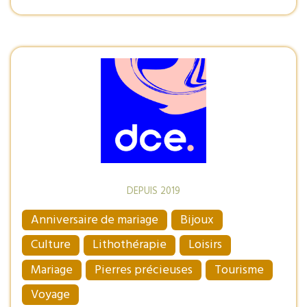
DEPUIS 2019
Anniversaire de mariage
Bijoux
Culture
Lithothérapie
Loisirs
Mariage
Pierres précieuses
Tourisme
Voyage