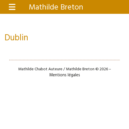
Aller
Mathilde Breton
Menu
au
contenu
principal
Dublin
Mathilde Chabot Auteure / Mathilde Breton © 2026 –
Mentions légales