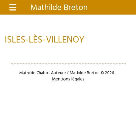
Aller
Mathilde Breton
Menu
au
contenu
principal
ISLES-LÈS-VILLENOY
Mathilde Chabot Auteure / Mathilde Breton © 2026 –
Mentions légales