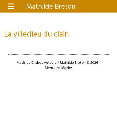
Aller
Mathilde Breton
Menu
au
contenu
principal
La villedieu du clain
Mathilde Chabot Auteure / Mathilde Breton © 2026 –
Mentions légales