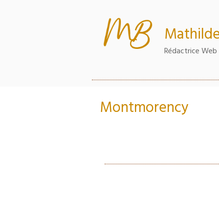
Aller
au
contenu
Mathilde
principal
Rédactrice Web 
Montmorency