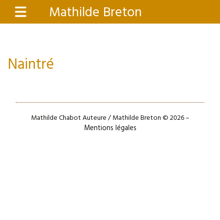
Aller
Mathilde Breton
Menu
au
contenu
principal
Naintré
Mathilde Chabot Auteure / Mathilde Breton © 2026 –
Mentions légales