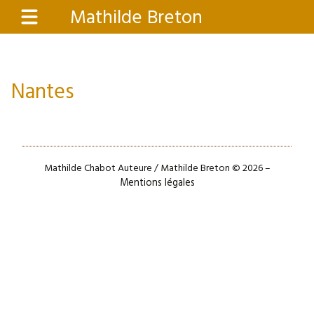
Aller
Mathilde Breton
Menu
au
contenu
principal
Nantes
Mathilde Chabot Auteure / Mathilde Breton © 2026 –
Mentions légales