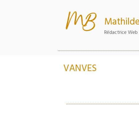
Aller
au
contenu
Mathilde
principal
Rédactrice Web 
VANVES