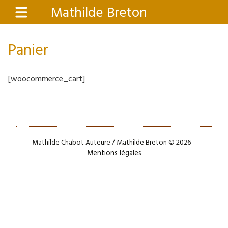
Aller
Mathilde Breton
Menu
au
contenu
principal
Panier
[woocommerce_cart]
Mathilde Chabot Auteure / Mathilde Breton © 2026 –
Mentions légales