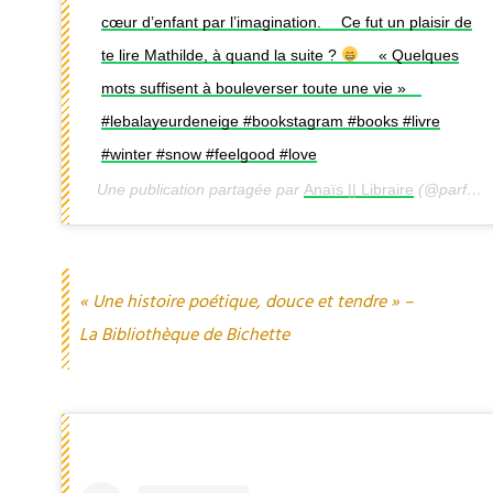
cœur d’enfant par l’imagination. ⠀ Ce fut un plaisir de
te lire Mathilde, à quand la suite ?
⠀ « Quelques
mots suffisent à bouleverser toute une vie » ⠀
#lebalayeurdeneige #bookstagram #books #livre
#winter #snow #feelgood #love
Une publication partagée par
Anaïs || Libraire
(@parfum_livresque) le
« Une histoire poétique, douce et tendre » –
La Bibliothèque de Bichette