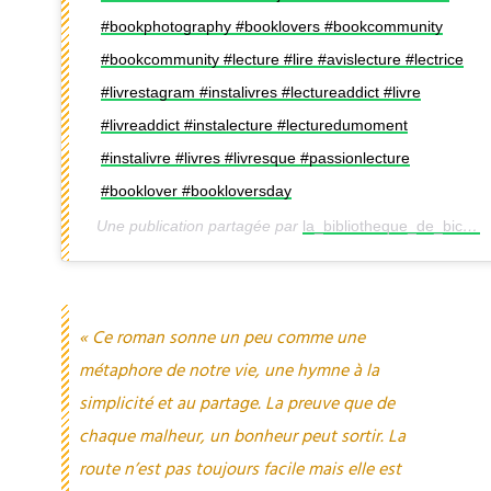
#bookphotography #booklovers #bookcommunity
#bookcommunity #lecture #lire #avislecture #lectrice
#livrestagram #instalivres #lectureaddict #livre
#livreaddict #instalecture #lecturedumoment
#instalivre #livres #livresque #passionlecture
#booklover #bookloversday
Une publication partagée par
la_bibliotheque_de_bichette
« Ce roman sonne un peu comme une
métaphore de notre vie, une hymne à la
simplicité et au partage. La preuve que de
chaque malheur, un bonheur peut sortir. La
route n’est pas toujours facile mais elle est