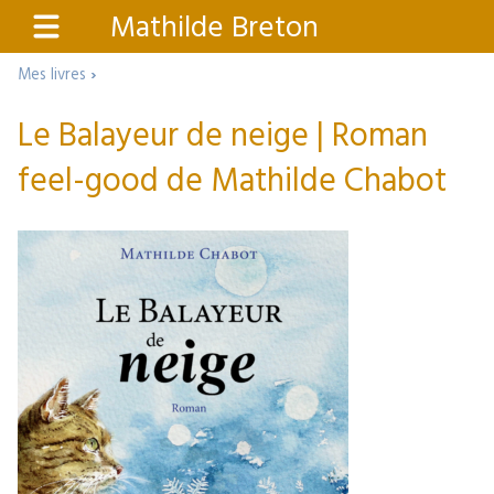
Aller
Mathilde Breton
Menu
au
contenu
›
Mes livres
principal
Le Balayeur de neige | Roman
feel-good de Mathilde Chabot