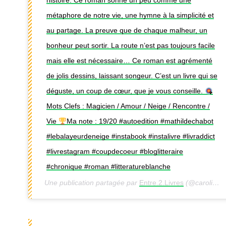
histoire. Ce roman sonne un peu comme une
métaphore de notre vie, une hymne à la simplicité et
au partage. La preuve que de chaque malheur, un
bonheur peut sortir. La route n’est pas toujours facile
mais elle est nécessaire… Ce roman est agrémenté
de jolis dessins, laissant songeur. C’est un livre qui se
déguste, un coup de cœur, que je vous conseille.
Mots Clefs : Magicien / Amour / Neige / Rencontre /
Vie
Ma note : 19/20 #autoedition #mathildechabot
#lebalayeurdeneige #instabook #instalivre #livraddict
#livrestagram #coupdecoeur #bloglitteraire
#chronique #roman #litteratureblanche
Une publication partagée par
Entre.2.Livres
(@caroline_entredeuxlivres) le