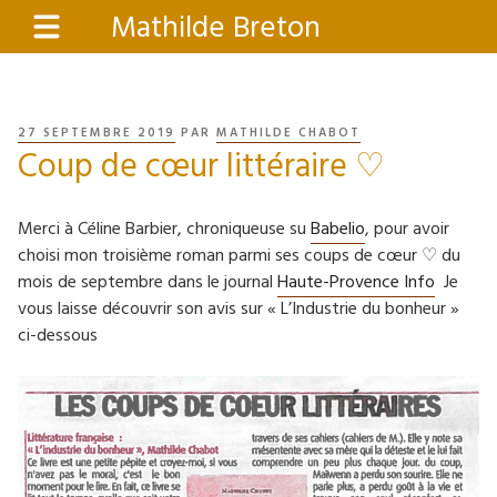
Aller
Mathilde Breton
Menu
au
contenu
principal
PUBLIÉ
27 SEPTEMBRE 2019
PAR
MATHILDE CHABOT
Coup de cœur littéraire ♡
LE
Merci à Céline Barbier, chroniqueuse su
Babelio
, pour avoir
choisi mon troisième roman parmi ses coups de cœur ♡ du
mois de septembre dans le journal
Haute-Provence Info
Je
vous laisse découvrir son avis sur « L’Industrie du bonheur »
ci-dessous