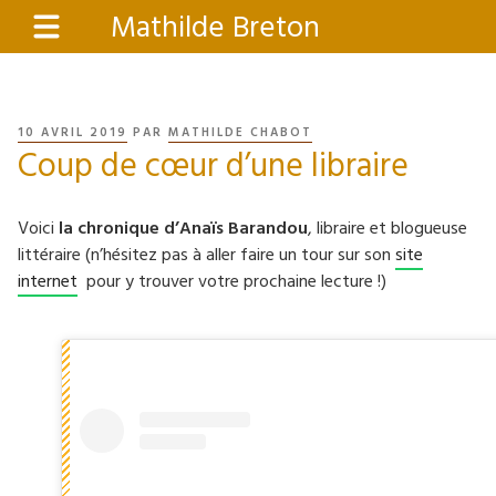
Aller
Mathilde Breton
Menu
au
contenu
principal
PUBLIÉ
10 AVRIL 2019
PAR
MATHILDE CHABOT
Coup de cœur d’une libraire
LE
Voici
la chronique d’Anaïs Barandou
, libraire et blogueuse
littéraire (n’hésitez pas à aller faire un tour sur son
site
internet
pour y trouver votre prochaine lecture !)