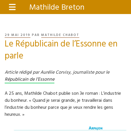
Aller
Mathilde Breton
Menu
au
contenu
principal
PUBLIÉ
29 MAI 2019
PAR
MATHILDE CHABOT
Le Républicain de l’Essonne en
LE
parle
Article rédigé par Aurélie Corvisy, journaliste pour le
Républicain de l’Essonne
A 25 ans, Mathilde Chabot publie son 3e roman : L’industrie
du bonheur. « Quand je serai grande, je travaillerai dans
l’industrie du bonheur parce que je veux rendre les gens
heureux. »