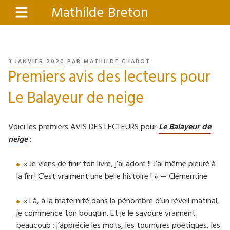
Aller
Mathilde Breton
Menu
au
contenu
principal
PUBLIÉ
3 JANVIER 2020
PAR
MATHILDE CHABOT
Premiers avis des lecteurs pour
LE
Le Balayeur de neige
Voici les premiers AVIS DES LECTEURS pour
Le Balayeur de
neige
:
« Je viens de finir ton livre, j’ai adoré !! J’ai même pleuré à
la fin ! C’est vraiment une belle histoire ! » — Clémentine
« Là, à la maternité dans la pénombre d’un réveil matinal,
je commence ton bouquin. Et je le savoure vraiment
beaucoup : j’apprécie les mots, les tournures poétiques, les