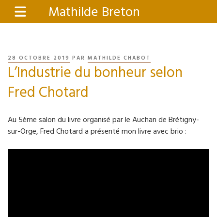
Aller
Mathilde Breton
Menu
au
contenu
principal
PUBLIÉ
28 OCTOBRE 2019
PAR
MATHILDE CHABOT
L’Industrie du bonheur selon
LE
Fred Chotard
Au 5ème salon du livre organisé par le Auchan de Brétigny-
sur-Orge, Fred Chotard a présenté mon livre avec brio :